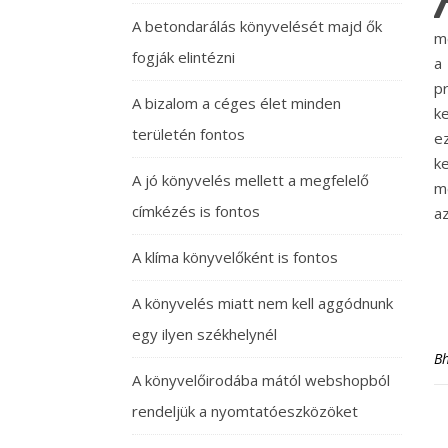
A betondarálás könyvelését majd ők
m
fogják elintézni
a 
pr
A bizalom a céges élet minden
k
területén fontos
ez
k
A jó könyvelés mellett a megfelelő
m
címkézés is fontos
az
A klíma könyvelőként is fontos
A könyvelés miatt nem kell aggódnunk
egy ilyen székhelynél
B
A könyvelőirodába mától webshopból
rendeljük a nyomtatóeszközöket