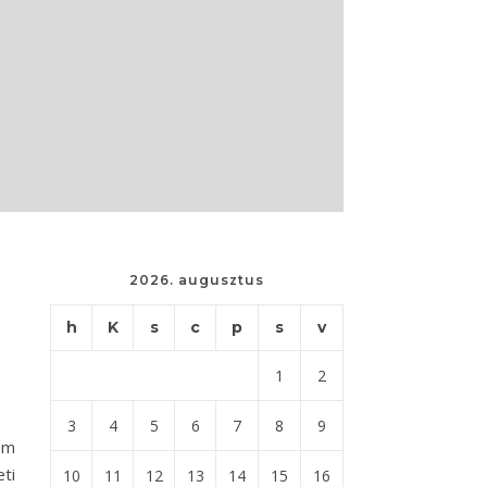
2026. augusztus
h
K
s
c
p
s
v
1
2
3
4
5
6
7
8
9
em
ti
10
11
12
13
14
15
16