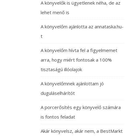
A könyvelők is ügyetlenek néha, de az
lehet menő is
A könyvelőm ajánlotta az annataska.hu-
t
A könyvelőm hívta fel a figyelmemet
arra, hogy miért fontosak a 100%
tisztaságú illóolajok
A könyvelőmnek ajánlottam jó
duguláselhárítót
A porcerősítés egy könyvelő számára
is fontos feladat
Akár könyvelsz, akár nem, a BestMarkt