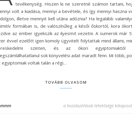
tevékenység. Hiszen ki ne szeretné számon tartani, ho
ennyi volt a kiadása, mennyi a bevétele, és így mennyi haszna vo
dolgon, illetve mennyit kell utána adóznia? Ha legalább valamily
imitív formában is, de valószínűleg a késői őskortól, kora ókort
ezdve az ember igyekszik az ilyesmit vezetni. A sumerok már 5
er évvel ezelőtt igen komoly ügyvitelt folytattak mind állami, m
ereskedelmi szinten, és az ókori egyiptomiaktól 
egszámlálhatatlanul sok könyvelési adat maradt fenn. Mi több, po
 egyiptomiak voltak talán a régi…
TOVÁBB OLVASOM
Könyvelés nélkül nincs üzleti tevéken
hmmm
a hozzászólások lehetősége kikapcso