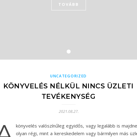
TOVÁBB
UNCATEGORIZED
KÖNYVELÉS NÉLKÜL NINCS ÜZLETI
TEVÉKENYSÉG
2021.08.27.
A
könyvelés valószínűleg egyidős, vagy legalább is majdn
olyan régi, mint a kereskedelem vagy bármilyen más üzle