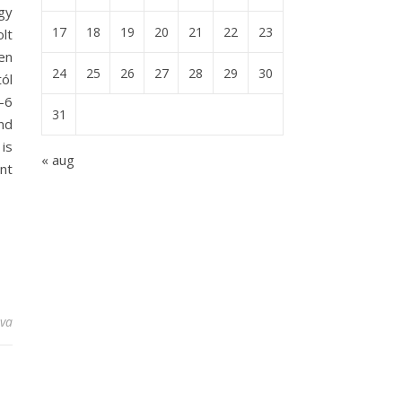
gy
17
18
19
20
21
22
23
lt
en
24
25
26
27
28
29
30
ól
-6
31
ind
is
« aug
nt
ység bejegyzéshez
lva