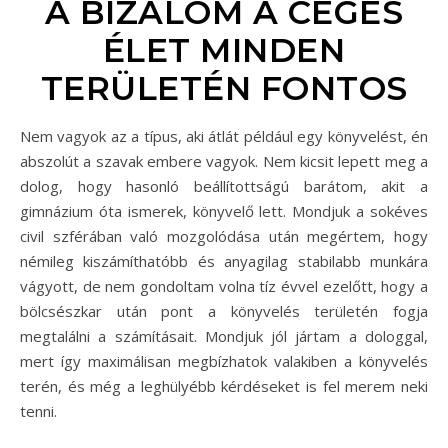
A BIZALOM A CÉGES
ÉLET MINDEN
TERÜLETÉN FONTOS
Nem vagyok az a típus, aki átlát például egy könyvelést, én
abszolút a szavak embere vagyok. Nem kicsit lepett meg a
dolog, hogy hasonló beállítottságú barátom, akit a
gimnázium óta ismerek, könyvelő lett. Mondjuk a sokéves
civil szférában való mozgolódása után megértem, hogy
némileg kiszámíthatóbb és anyagilag stabilabb munkára
vágyott, de nem gondoltam volna tíz évvel ezelőtt, hogy a
bölcsészkar után pont a könyvelés területén fogja
megtalálni a számításait. Mondjuk jól jártam a dologgal,
mert így maximálisan megbízhatok valakiben a könyvelés
terén, és még a leghülyébb kérdéseket is fel merem neki
tenni.