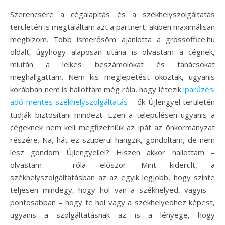
Szerencsére a cégalapítás és a székhelyszolgáltatás
területén is megtaláltam azt a partnert, akiben maximálisan
megbízom. Több ismerősöm ajánlotta a grossoffice.hu
oldalt, úgyhogy alaposan utána is olvastam a cégnek,
miután a lelkes beszámolókat és tanácsokat
meghallgattam. Nem kis meglepetést okoztak, ugyanis
korábban nem is hallottam még róla, hogy létezik
iparűzési
adó mentes székhelyszolgáltatás
– ők Újlengyel területén
tudják biztosítani mindezt. Ezen a településen ugyanis a
cégeknek nem kell megfizetniük az ipát az önkormányzat
részére. Na, hát ez szuperül hangzik, gondoltam, de nem
lesz gondom Újlengyellel? Hiszen akkor hallottam –
olvastam – róla először. Mint kiderült, a
székhelyszolgáltatásban az az egyik legjobb, hogy szinte
teljesen mindegy, hogy hol van a székhelyed, vagyis –
pontosabban – hogy te hol vagy a székhelyedhez képest,
ugyanis a szolgáltatásnak az is a lényege, hogy