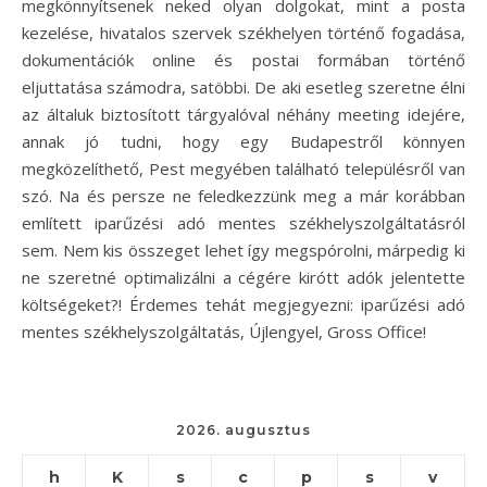
megkönnyítsenek neked olyan dolgokat, mint a posta
kezelése, hivatalos szervek székhelyen történő fogadása,
dokumentációk online és postai formában történő
eljuttatása számodra, satöbbi. De aki esetleg szeretne élni
az általuk biztosított tárgyalóval néhány meeting idejére,
annak jó tudni, hogy egy Budapestről könnyen
megközelíthető, Pest megyében található településről van
szó. Na és persze ne feledkezzünk meg a már korábban
említett iparűzési adó mentes székhelyszolgáltatásról
sem. Nem kis összeget lehet így megspórolni, márpedig ki
ne szeretné optimalizálni a cégére kirótt adók jelentette
költségeket?! Érdemes tehát megjegyezni: iparűzési adó
mentes székhelyszolgáltatás, Újlengyel, Gross Office!
2026. augusztus
h
K
s
c
p
s
v