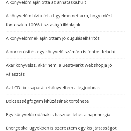
A könyvelőm ajánlotta az annataska.hu-t
A könyvelőm hívta fel a figyelmemet arra, hogy miért
fontosak a 100% tisztaságú illóolajok
A könyvelőmnek ajánlottam jó duguláselhárítót
A porcerősítés egy könyvelő számára is fontos feladat
Akár könyvelsz, akár nem, a BestMarkt webshopja jó
választás
Az LCD fix csapatát elkönyveltem a legjobbnak
Bölcsességfogaim kihúzásának története
Egy könyvelőirodának is hasznos lehet a napenergia
Energetikai ügyekben is szereztem egy kis jártasságot